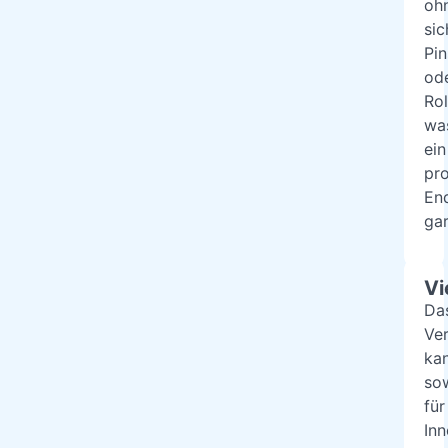
oh
sic
Pin
od
Rol
wa
ein
pro
En
gar
Vi
Da
Ve
ka
so
für
Inn