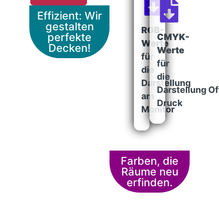
Effizient: Wir
gestalten
RGB-
perfekte
CMYK-
Werte
Decken!
Werte
für
für
die
die
Darstellung
Darstellung Of
am
Druck
Monitor
Farben, die
Räume neu
erfinden.