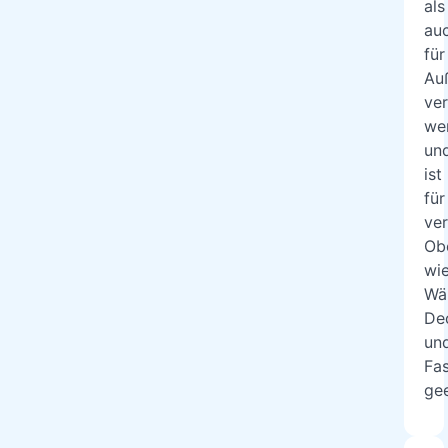
als
au
für
Au
ve
we
un
ist
für
ve
Ob
wi
Wä
De
un
Fa
gee