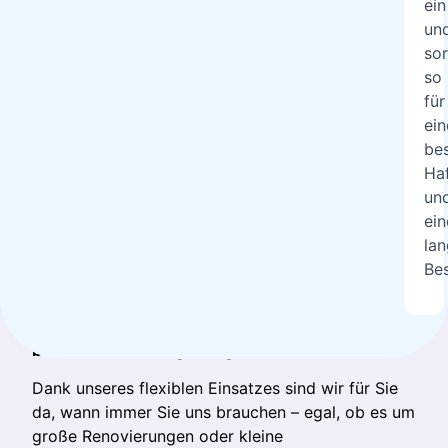
ein
un
sor
so
für
Willkommen bei
ein
be
MaxBauSylt
Ha
un
Ihr Experten für
professionelle Malerarbeiten
auf
ein
Sylt!
la
Be
Wir haben uns auf das
Airless Spritzverfahren
spezialisiert, eine moderne Technik, die nicht nur
für
makellose Ergebnisse
sorgt, sondern auch
besonders kostengünstig und effizient
ist.
Dank unseres flexiblen Einsatzes sind wir für Sie
da, wann immer Sie uns brauchen – egal, ob es um
große Renovierungen oder kleine