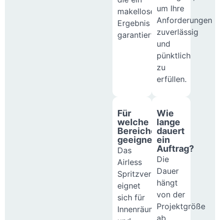
um Ihre
makelloses
Anforderungen
Ergebnis
zuverlässig
garantiert.
und
pünktlich
zu
erfüllen.
Für
Wie
welche
lange
Bereiche
dauert
geeignet?
ein
Auftrag?
Das
Die
Airless
Dauer
Spritzverfahren
hängt
eignet
von der
sich für
Projektgröße
Innenräume
ab,