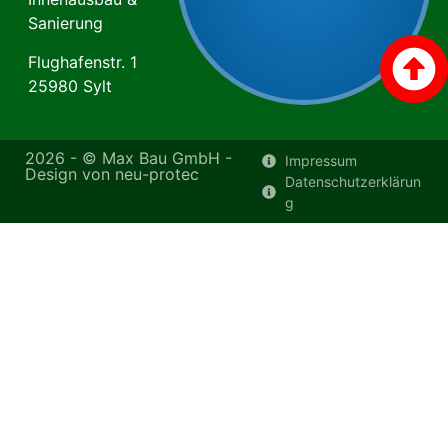
Sanierung
Flughafenstr. 1
25980 Sylt
2026 - © Max Bau GmbH -
Impressum
Design von
neu-protec
Datenschutzerklärun
g