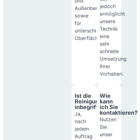
und
jedoch
Außenbereiche
ermöglicht
sowie
unsere
für
Technik
unterschiedlichste
eine
Oberflächenarten.
sehr
schnelle
Umsetzung
Ihrer
Vorhaben.
Ist die
Wie
Reinigung
kann
inbegriffen?
ich Sie
kontaktieren?
Ja,
Nutzen
nach
Sie
jedem
unser
Auftrag