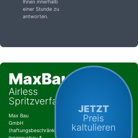
Ihnen innerhalb
einer Stunde zu
antworten.
MaxBauSylt
Airless
Spritzverfahren
JETZT
Max Bau
Preis
GmbH
kaltulieren
(haftungsbeschränkt)
Innenausbau &