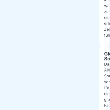
wa
zu
ein
erh
Zei
füh
Gl
Sc
Da
Air
Spr
sor
für
ein
gl
Far