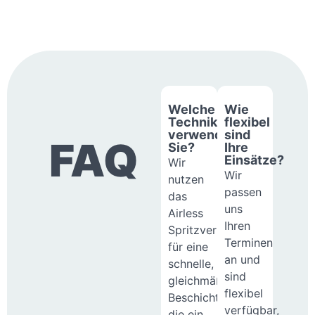
Welche
Wie
Technik
flexibel
verwenden
sind
FAQ
Sie?
Ihre
Einsätze?
Wir
Wir
nutzen
passen
das
uns
Airless
Ihren
Spritzverfahren
Terminen
für eine
an und
schnelle,
sind
gleichmäßige
flexibel
Beschichtung,
verfügbar,
die ein