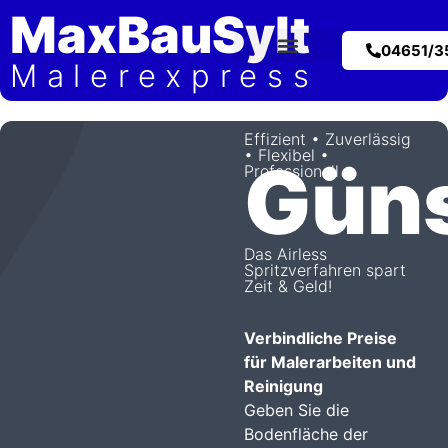
MaxBauSylt
04651/3
Malerexpress
Preis Kalkulator
Effizient • Zuverlässig
• Flexibel •
Güns
Professionell
Das Airless
Spritzverfahren spart
Zeit & Geld!
Verbindliche Preise
für Malerarbeiten und
Reinigung
Geben Sie die
Bodenfläche der